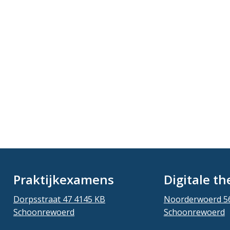
Praktijkexamens
Digitale t
Dorpsstraat 47 4145 KB
Noorderwoerd 5
Schoonrewoerd
Schoonrewoerd