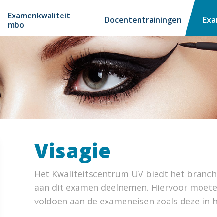
Examenkwaliteit-
Docententrainingen
Ex
mbo
Visagie
Het Kwaliteitscentrum UV biedt het branch
aan dit examen deelnemen. Hiervoor moete
voldoen aan de exameneisen zoals deze in 