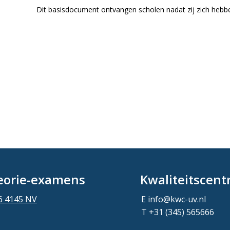
Dit basisdocument ontvangen scholen nadat zij zich heb
heorie-examens
Kwaliteitscent
6 4145 NV
E
info@kwc-uv.nl
T
+31 (345) 565666