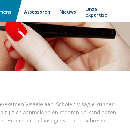
Onze
amens
Assessoren
Nieuws
expertise
e-examen Visagie aan. Scholen Visagie kunnen
n zij zich aanmelden en moeten de kandidaten
het Examenmodel Visagie staan beschreven.